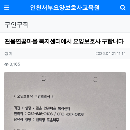
메뉴
인천서부요양보호사교육원
기
구인구직
관음연꽃마을 복지센터에서 요양보호사 구합니다
작성자 정보
작성
작성일
깡미
2026.04.21 11:14
컨텐츠 정보
조회
3,165
본문