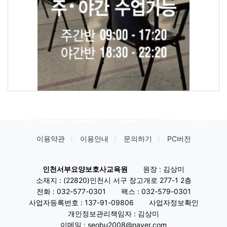
이용약관
이용안내
문의하기
PC버전
인천서부요양보호사교육원
원장 : 김상미
소재지 : (22820)인천시 서구 장고개로 277-1 2층
전화 :
032-577-0301
팩스 :
032-579-0301
사업자등록번호 :
137-91-09806
사업자정보확인
개인정보관리책임자 : 김상미
이메일 : seobu2008@naver.com