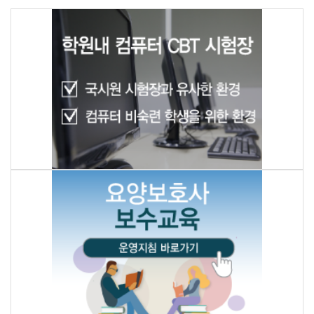
등록일
동서힐링방문요양센터에서 요양보호사 구합니다
08.06