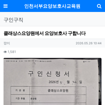
메뉴
인천서부요양보호사교육원
기
구인구직
클래상스요양원에서 요양보호사 구합니다
작성자 정보
작성
작성일
깡미
2026.05.26 10:44
컨텐츠 정보
조회
1,581
본문