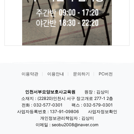
이용약관
이용안내
문의하기
PC버전
인천서부요양보호사교육원
원장 : 김상미
소재지 : (22820)인천시 서구 장고개로 277-1 2층
전화 :
032-577-0301
팩스 :
032-579-0301
사업자등록번호 :
137-91-09806
사업자정보확인
개인정보관리책임자 : 김상미
이메일 : seobu2008@naver.com