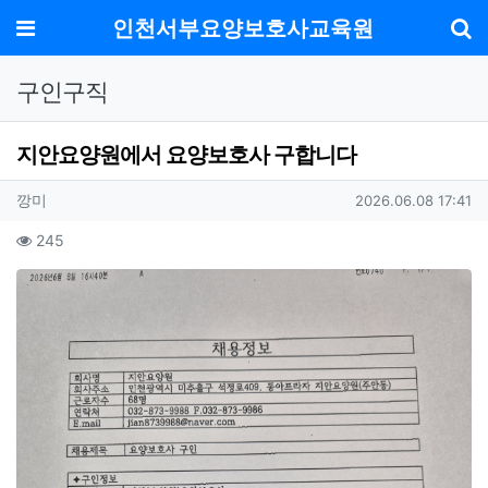
메뉴
인천서부요양보호사교육원
기
구인구직
지안요양원에서 요양보호사 구합니다
작성자 정보
작성
작성일
깡미
2026.06.08 17:41
컨텐츠 정보
조회
245
본문