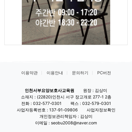
이용약관
이용안내
문의하기
PC버전
인천서부요양보호사교육원
원장 : 김상미
소재지 : (22820)인천시 서구 장고개로 277-1 2층
전화 :
032-577-0301
팩스 :
032-579-0301
사업자등록번호 :
137-91-09806
사업자정보확인
개인정보관리책임자 : 김상미
이메일 : seobu2008@naver.com